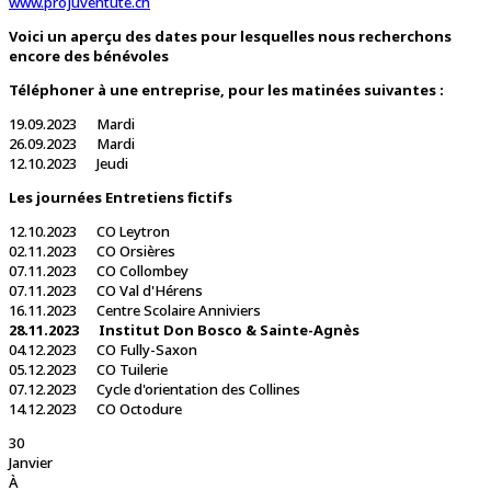
www.projuventute.ch
Voici un aperçu des dates pour lesquelles nous recherchons
encore des bénévoles
Téléphoner à une entreprise, pour les matinées suivantes :
19.09.2023 Mardi
26.09.2023 Mardi
12.10.2023 Jeudi
Les journées Entretiens fictifs
12.10.2023 CO Leytron
02.11.2023 CO Orsières
07.11.2023 CO Collombey
07.11.2023 CO Val d'Hérens
16.11.2023 Centre Scolaire Anniviers
28.11.2023 Institut Don Bosco & Sainte-Agnès
04.12.2023 CO Fully-Saxon
05.12.2023 CO Tuilerie
07.12.2023 Cycle d'orientation des Collines
14.12.2023 CO Octodure
30
Janvier
À