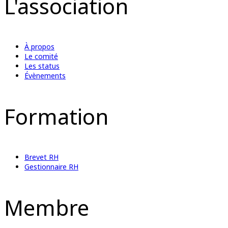
L'association
À propos
Le comité
Les status
Évènements
Formation
Brevet RH
Gestionnaire RH
Membre