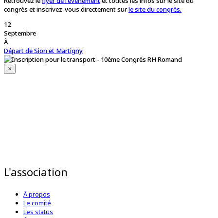
Retrouvez le
flyer de l'événement
et toutes les infos sur le site du
congrès et inscrivez-vous directement sur
le site du congrès.
12
Septembre
À
Départ de Sion et Martigny
×
L'association
À propos
Le comité
Les status