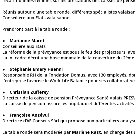
l’écart hommes-femmes sur les prestations des caisses de pensi
Réunis autour d’une table ronde, différents spécialistes valais
Conseillère aux Etats valaisanne.
Prendront part à la table ronde :
●
Marianne Maret
Conseillère aux Etats
La réforme de la prévoyance est sous le feu des projecteurs, ave
La loi cadre décrit une base minimale de la couverture du 2ème p
●
Stéphanie Emery Haenni
Responsable RH de la Fondation Domus, avec 130 employés, do
L’entreprise favorise le Work Life Balance pour ses collaborateur
●
Christian Zufferey
Directeur de la caisse de pension Prévoyance Santé Valais PRES
La caisse de pension assure les hôpitaux et différentes activité
●
Françoise Anzévui
Directrice d’AF Conseils Sàrl qui propose aux particuliers analys
La table ronde sera modérée par
Marlène Rast
, en charge des