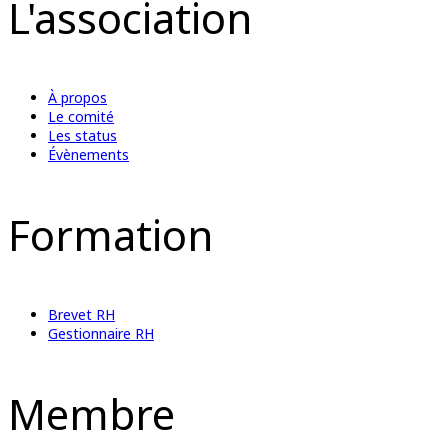
L'association
À propos
Le comité
Les status
Évènements
Formation
Brevet RH
Gestionnaire RH
Membre